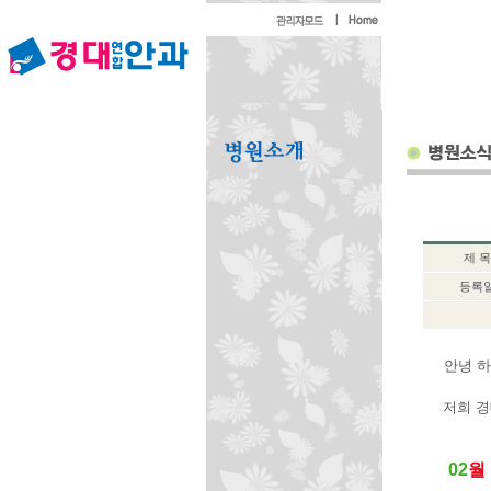
제 목
등록
안녕 
저희 경
02
월