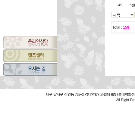
149
6
Total :
158