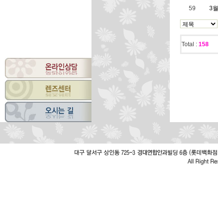
59
3
Total :
158