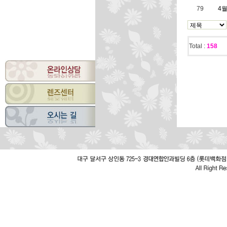
79
4월
Total :
158