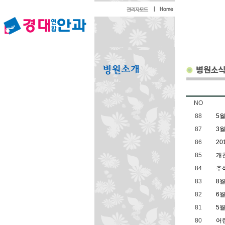
NO
88
5
87
3
86
2
85
개
84
추
83
8월
82
6
81
5월
80
어